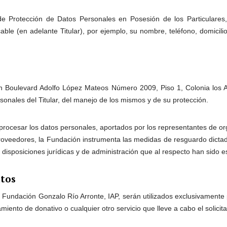
de Protección de Datos Personales en Posesión de los Particulares
cable (en adelante Titular), por ejemplo, su nombre, teléfono, domicilio
en Boulevard Adolfo López Mateos Número 2009, Piso 1, Colonia los 
sonales del Titular, del manejo de los mismos y de su protección.
procesar los datos personales, aportados por los representantes de org
 proveedores, la Fundación instrumenta las medidas de resguardo dicta
isposiciones jurídicas y de administración que al respecto han sido e
atos
 Fundación Gonzalo Río Arronte, IAP, serán utilizados exclusivamente p
amiento de donativo o cualquier otro servicio que lleve a cabo el solici