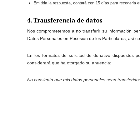
Emitida la respuesta, contará con 15 días para recogerla e
4. Transferencia de datos
Nos comprometemos a no transferir su información perso
Datos Personales en Posesión de los Particulares, así com
En los formatos de solicitud de donativo dispuestos p
considerará que ha otorgado su anuencia:
No consiento que mis datos personales sean transferidos 
5. Cambios al Aviso de Privacidad
La Fundación Gonzalo Río Arronte, IAP, podrá modificar 
sitio web www.fgra.org.mx