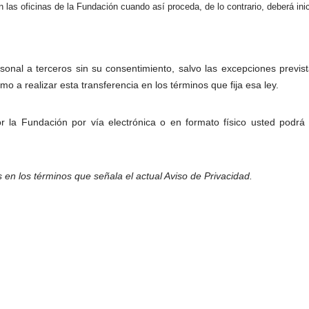
n las oficinas de la Fundación cuando así proceda, de lo contrario, deberá in
nal a terceros sin su consentimiento, salvo las excepciones previst
o a realizar esta transferencia en los términos que fija esa ley.
or la Fundación por vía electrónica o en formato físico usted podr
en los términos que señala el actual Aviso de Privacidad.
en cualquier momento los términos del presente Aviso de Privacidad, 