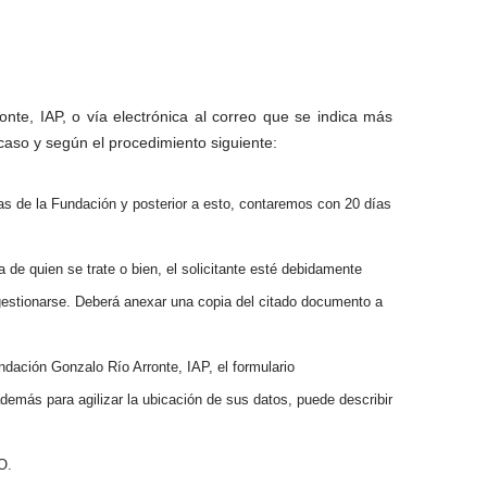
onte, IAP, o vía electrónica al correo que se indica más
caso y según el procedimiento siguiente:
as de la Fundación y posterior a esto, contaremos con 20 días
 de quien se trate o bien, el solicitante esté debidamente
 gestionarse. Deberá anexar una copia del citado documento a
undación Gonzalo Río Arronte, IAP, el formulario
 además para agilizar la ubicación de sus datos, puede describir
O.